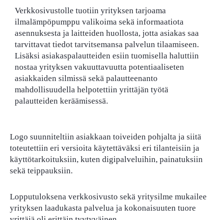
Verkkosivustolle tuotiin yrityksen tarjoama
ilmalämpöpumppu valikoima sekä informaatiota
asennuksesta ja laitteiden huollosta, jotta asiakas saa
tarvittavat tiedot tarvitsemansa palvelun tilaamiseen.
Lisäksi asiakaspalautteiden esiin tuomisella haluttiin
nostaa yrityksen vakuuttavuutta potentiaaliseten
asiakkaiden silmissä sekä palautteenanto
mahdollisuudella helpotettiin yrittäjän työtä
palautteiden keräämisessä.
Logo suunniteltiin asiakkaan toiveiden pohjalta ja siitä
toteutettiin eri versioita käytettäväksi eri tilanteisiin ja
käyttötarkoituksiin, kuten digipalveluihin, painatuksiin
sekä teippauksiin.
Lopputuloksena verkkosivusto sekä yritysilme mukailee
yrityksen laadukasta palvelua ja kokonaisuuten tuore
yrittäjä oli erittäin tyytyväinen.