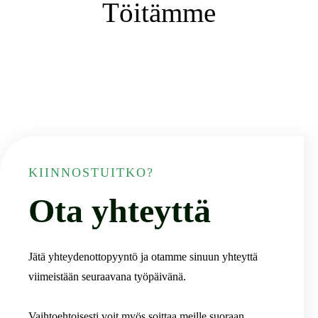
Töitämme
KIINNOSTUITKO?
Ota yhteyttä
Jätä yhteydenottopyyntö ja otamme sinuun yhteyttä
viimeistään seuraavana työpäivänä.
Vaihtoehtoisesti voit myös soittaa meille suoraan