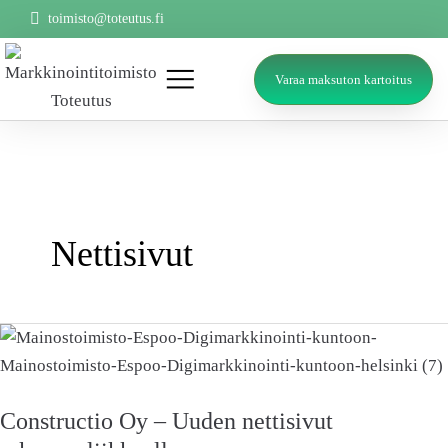
Siirry
toimisto@toteutus.fi
sisältöön
Varaa maksuton kartoitus
Google Ads
Muut palvelut
Ota yhteyttä
Nettisivut
Constructio
Oy
–
Constructio Oy – Uuden nettisivut
Uuden