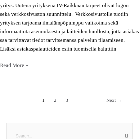
yritys. Uutena yrityksenä IV-Raikkaan tarpeet olivat logon
sekä verkkosivuston suunnittelu. Verkkosivustolle tuotiin
yrityksen tarjoama ilmalämpöpumppu valikoima sekä
informaatiota asennuksesta ja laitteiden huollosta, jotta asiakas
saa tarvittavat tiedot tarvitsemansa palvelun tilaamiseen.
Lisäksi asiakaspalautteiden esiin tuomisella haluttiin
Read More »
1
2
3
Next
→
S