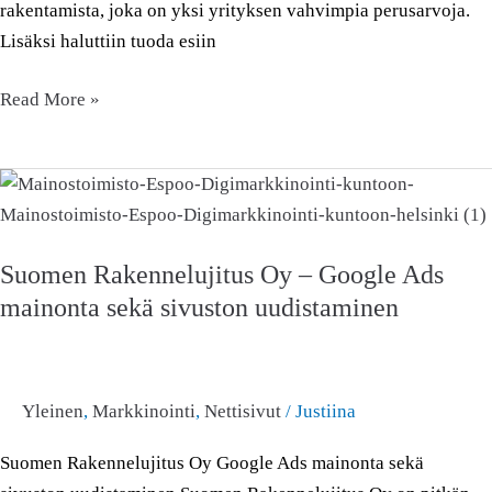
rakentamista, joka on yksi yrityksen vahvimpia perusarvoja.
Lisäksi haluttiin tuoda esiin
Read More »
Suomen
Rakennelujitus
Oy
Suomen Rakennelujitus Oy – Google Ads
–
mainonta sekä sivuston uudistaminen
Google
Ads
mainonta
sekä
Yleinen
,
Markkinointi
,
Nettisivut
/
Justiina
sivuston
uudistaminen
Suomen Rakennelujitus Oy Google Ads mainonta sekä