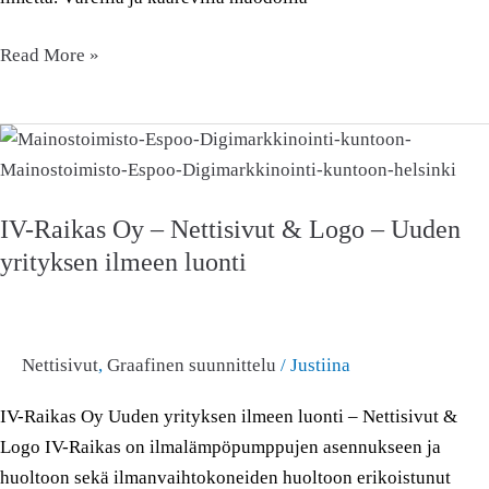
Read More »
IV-
Raikas
Oy
IV-Raikas Oy – Nettisivut & Logo – Uuden
–
yrityksen ilmeen luonti
Nettisivut
&
Logo
–
Nettisivut
,
Graafinen suunnittelu
/
Justiina
Uuden
yrityksen
IV-Raikas Oy Uuden yrityksen ilmeen luonti – Nettisivut &
ilmeen
Logo IV-Raikas on ilmalämpöpumppujen asennukseen ja
luonti
huoltoon sekä ilmanvaihtokoneiden huoltoon erikoistunut