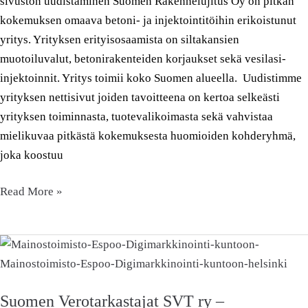
sivuston uudistaminen Suomen Rakennelujitus Oy on pitkän
kokemuksen omaava betoni- ja injektointitöihin erikoistunut
yritys. Yrityksen erityisosaamista on siltakansien
muotoiluvalut, betonirakenteiden korjaukset sekä vesilasi-
injektoinnit. Yritys toimii koko Suomen alueella. Uudistimme
yrityksen nettisivut joiden tavoitteena on kertoa selkeästi
yrityksen toiminnasta, tuotevalikoimasta sekä vahvistaa
mielikuvaa pitkästä kokemuksesta huomioiden kohderyhmä,
joka koostuu
Read More »
Suomen
Verotarkastajat
SVT
Suomen Verotarkastajat SVT ry –
ry