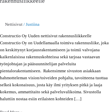
rakennusliikkeelle
nettisivut
rakennusliikkeelle
Nettisivut
/
Justiina
Constructio Oy Uuden nettisivut rakennusliikkeelle
Constructio Oy on Uudellamaalla toimiva rakennusliike, joka
on keskittynyt korjausrakentamiseen ja toimii valvojana
kaikenlaisissa rakennuskohteissa sekä tarjoaa vastaavan
työnjohtajan ja pääsuunnitelijan palveluita
pientalorakentamiseen. Rakensimme sivuston asiakkaan
hahmotteleman vision/toiveiden pohjalta, tavoitteena tuottaa
selkeä kokonaisuus, josta käy ilmi yrityksen pitkä ja laaja
kokemus, ammattitaito sekä palveluvalikoima. Sivustolla
haluttiin nostaa esiin erilaisten kohteiden […]