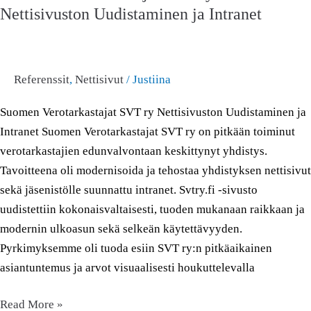
Nettisivuston Uudistaminen ja Intranet
–
Nettisivuston
Uudistaminen
ja
Referenssit
,
Nettisivut
/
Justiina
Intranet
Suomen Verotarkastajat SVT ry Nettisivuston Uudistaminen ja
Intranet Suomen Verotarkastajat SVT ry on pitkään toiminut
verotarkastajien edunvalvontaan keskittynyt yhdistys.
Tavoitteena oli modernisoida ja tehostaa yhdistyksen nettisivut
sekä jäsenistölle suunnattu intranet. Svtry.fi -sivusto
uudistettiin kokonaisvaltaisesti, tuoden mukanaan raikkaan ja
modernin ulkoasun sekä selkeän käytettävyyden.
Pyrkimyksemme oli tuoda esiin SVT ry:n pitkäaikainen
asiantuntemus ja arvot visuaalisesti houkuttelevalla
Read More »