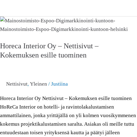
Horeca
Interior
Oy
Horeca Interior Oy – Nettisivut –
–
Kokemuksen esille tuominen
Nettisivut
–
Kokemuksen
esille
Nettisivut
,
Yleinen
/
Justiina
tuominen
Horeca Interior Oy Nettisivut – Kokemuksen esille tuominen
HoReCa Interior on hotelli- ja ravintolakalustamisen
ammattilainen, jonka yrittäjällä on yli kolmen vuosikymmenen
kokemus projektikalustamisen saralta. Asiakas oli meille tuttu
entuudestaan toisen yrityksensä kautta ja päätyi jälleen