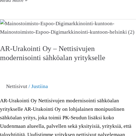
Read More »
AR-
Urakointi
Oy
AR-Urakointi Oy – Nettisivujen
–
modernisointi sähköalan yritykselle
Nettisivujen
modernisointi
sähköalan
yritykselle
Nettisivut
/
Justiina
AR-Urakointi Oy Nettisivujen modernisointi sähköalan
yritykselle AR-Urakointi Oy on lohjalainen monipuolinen
sähköalan yritys, joka toimii PK-Seudun lisäksi koko
Uudenmaan alueella, palvellen sekä yksityisiä, yrityksiä, että
taloyhtiöitä. Uudistimme yrityksen nettisivut palvelemaan