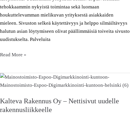
tehokkaammin nykyistä toimintaa sekä luomaan
houkuttelevamman mielikuvan yrityksestä asiakkaiden
mieleen. Sivuston selkeä käytettävyys ja helppo silmäiltävyys
halutun asian löytymiseen olivat päällimmäisiä toiveita sivusto
uudistukselta. Palveluita
Read More »
Kalteva
Rakennus
Oy
Kalteva Rakennus Oy – Nettisivut uudelle
–
rakennusliikkeelle
Nettisivut
uudelle
rakennusliikkeelle