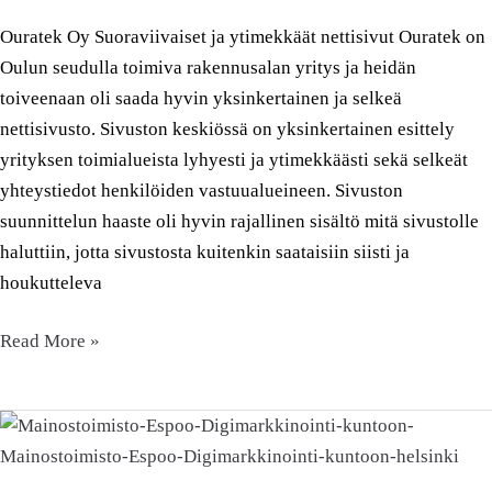
Ouratek Oy Suoraviivaiset ja ytimekkäät nettisivut Ouratek on
Oulun seudulla toimiva rakennusalan yritys ja heidän
toiveenaan oli saada hyvin yksinkertainen ja selkeä
nettisivusto. Sivuston keskiössä on yksinkertainen esittely
yrityksen toimialueista lyhyesti ja ytimekkäästi sekä selkeät
yhteystiedot henkilöiden vastuualueineen. Sivuston
suunnittelun haaste oli hyvin rajallinen sisältö mitä sivustolle
haluttiin, jotta sivustosta kuitenkin saataisiin siisti ja
houkutteleva
Read More »
Marjatta-
säätiö
sr