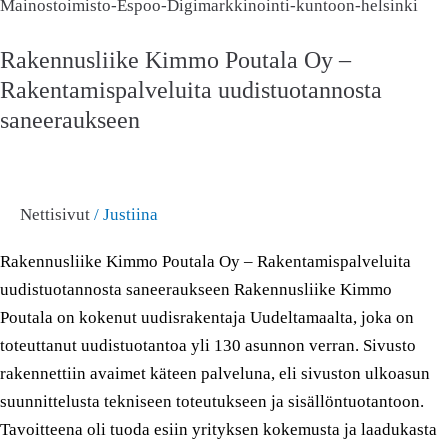
Kimmo
Poutala
Rakennusliike Kimmo Poutala Oy –
Oy
Rakentamispalveluita uudistuotannosta
–
Rakentamispalveluita
saneeraukseen
uudistuotannosta
saneeraukseen
Nettisivut
/
Justiina
Rakennusliike Kimmo Poutala Oy – Rakentamispalveluita
uudistuotannosta saneeraukseen Rakennusliike Kimmo
Poutala on kokenut uudisrakentaja Uudeltamaalta, joka on
toteuttanut uudistuotantoa yli 130 asunnon verran. Sivusto
rakennettiin avaimet käteen palveluna, eli sivuston ulkoasun
suunnittelusta tekniseen toteutukseen ja sisällöntuotantoon.
Tavoitteena oli tuoda esiin yrityksen kokemusta ja laadukasta