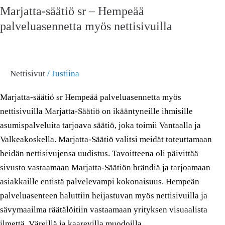
Marjatta-säätiö sr – Hempeää
–
palveluasennetta myös nettisivuilla
Hempeää
palveluasennetta
myös
nettisivuilla
Nettisivut
/
Justiina
Marjatta-säätiö sr Hempeää palveluasennetta myös
nettisivuilla Marjatta-Säätiö on ikääntyneille ihmisille
asumispalveluita tarjoava säätiö, joka toimii Vantaalla ja
Valkeakoskella. Marjatta-Säätiö valitsi meidät toteuttamaan
heidän nettisivujensa uudistus. Tavoitteena oli päivittää
sivusto vastaamaan Marjatta-Säätiön brändiä ja tarjoamaan
asiakkaille entistä palvelevampi kokonaisuus. Hempeän
palveluasenteen haluttiin heijastuvan myös nettisivuilla ja
sävymaailma räätälöitiin vastaamaan yrityksen visuaalista
ilmettä. Väreillä ja kaarevilla muodoilla