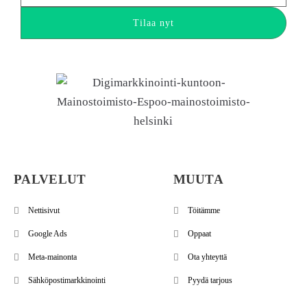
Tilaa nyt
PALVELUT
MUUTA
Nettisivut
Töitämme
Google Ads
Oppaat
Meta-mainonta
Ota yhteyttä
Sähköpostimarkkinointi
Pyydä tarjous