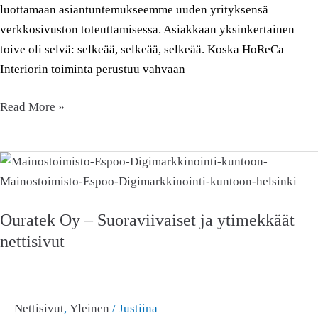
luottamaan asiantuntemukseemme uuden yrityksensä
verkkosivuston toteuttamisessa. Asiakkaan yksinkertainen
toive oli selvä: selkeää, selkeää, selkeää. Koska HoReCa
Interiorin toiminta perustuu vahvaan
Read More »
Ouratek
Oy
–
Ouratek Oy – Suoraviivaiset ja ytimekkäät
Suoraviivaiset
nettisivut
ja
ytimekkäät
nettisivut
Nettisivut
,
Yleinen
/
Justiina