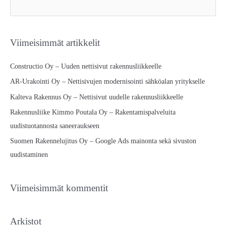
e
a
r
Viimeisimmät artikkelit
c
h
Constructio Oy – Uuden nettisivut rakennusliikkeelle
f
AR-Urakointi Oy – Nettisivujen modernisointi sähköalan yritykselle
o
Kalteva Rakennus Oy – Nettisivut uudelle rakennusliikkeelle
r
Rakennusliike Kimmo Poutala Oy – Rakentamispalveluita
:
uudistuotannosta saneeraukseen
Suomen Rakennelujitus Oy – Google Ads mainonta sekä sivuston
uudistaminen
Viimeisimmät kommentit
Arkistot